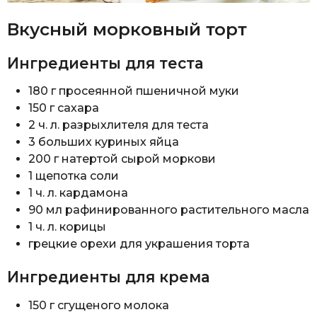
Вкусный морковный торт
Ингредиенты для теста
180 г просеянной пшеничной муки
150 г сахара
2 ч. л. разрыхлителя для теста
3 больших куриных яйца
200 г натертой сырой моркови
1 щепотка соли
1 ч. л. кардамона
90 мл рафинированного растительного масла
1 ч. л. корицы
грецкие орехи для украшения торта
Ингредиенты для крема
150 г сгущеного молока