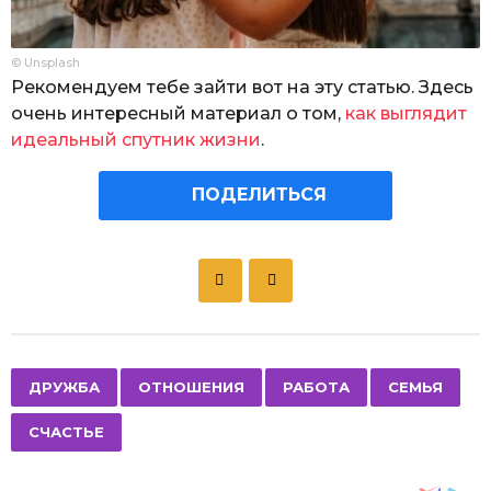
© Unsplash
Рекомендуем тебе зайти вот на эту статью. Здесь
очень интересный материал о том,
как выглядит
идеальный спутник жизни
.
ПОДЕЛИТЬСЯ
P
o
s
t
P
,
,
,
,
ДРУЖБА
ОТНОШЕНИЯ
РАБОТА
СЕМЬЯ
a
СЧАСТЬЕ
g
i