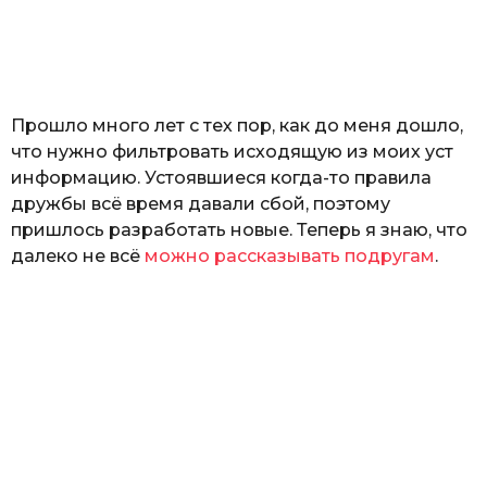
з
н
а
т
ь
Прошло много лет с тех пор, как до меня дошло,
что нужно фильтровать исходящую из моих уст
информацию. Устоявшиеся когда-то правила
дружбы всё время давали сбой, поэтому
пришлось разработать новые. Теперь я знаю, что
далеко не всё
можно рассказывать подругам
.