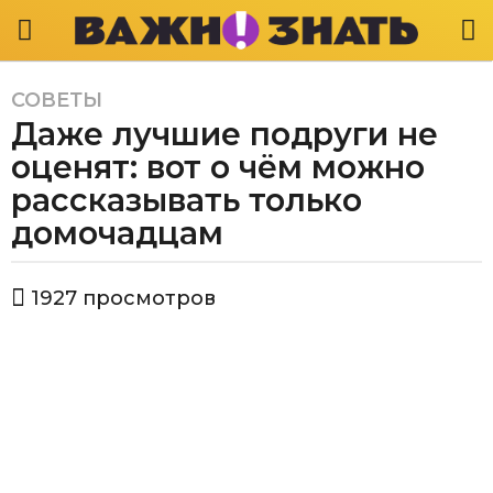
СОВЕТЫ
6
Даже лучшие подруги не
л
е
оценят: вот о чём можно
т
рассказывать только
a
домочадцам
g
o
6
а
1927
просмотров
в
л
т
е
о
т
р
В
a
а
g
ж
o
н
о