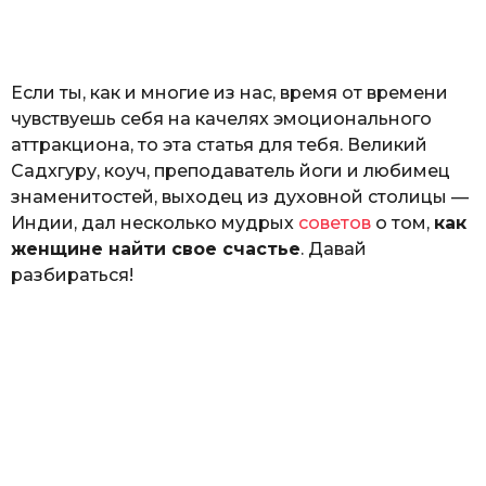
o
а
т
ь
Если ты, как и многие из нас, время от времени
чувствуешь себя на качелях эмоционального
аттракциона, то эта статья для тебя. Великий
Садхгуру, коуч, преподаватель йоги и любимец
знаменитостей, выходец из духовной столицы —
Индии, дал несколько мудрых
советов
о том,
как
женщине найти свое счастье
. Давай
разбираться!