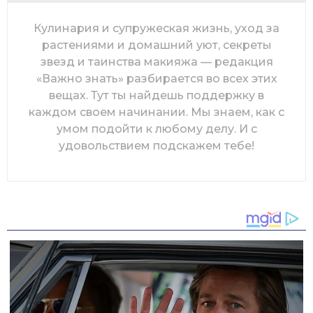
Кулинария и супружеская жизнь, уход за
растениями и домашний уют, секреты
звезд и таинства макияжа — редакция
«Важно знать» разбирается во всех этих
вещах. Тут ты найдешь поддержку в
каждом своем начинании. Мы знаем, как с
умом подойти к любому делу. И с
удовольствием подскажем тебе!