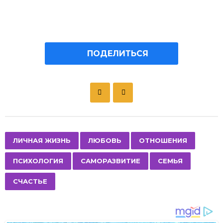
ПОДЕЛИТЬСЯ
P
o
s
t
P
,
,
,
,
,
,
ЛИЧНАЯ ЖИЗНЬ
ЛЮБОВЬ
ОТНОШЕНИЯ
a
ПСИХОЛОГИЯ
САМОРАЗВИТИЕ
СЕМЬЯ
g
i
СЧАСТЬЕ
n
a
t