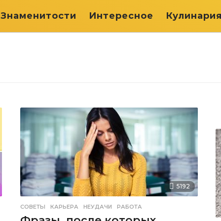
Знаменитости
Интересное
Кулинари
5192
СОВЕТЫ
КАРЬЕРА
,
НЕУДАЧИ
,
РАБОТА
Фразы, после которых