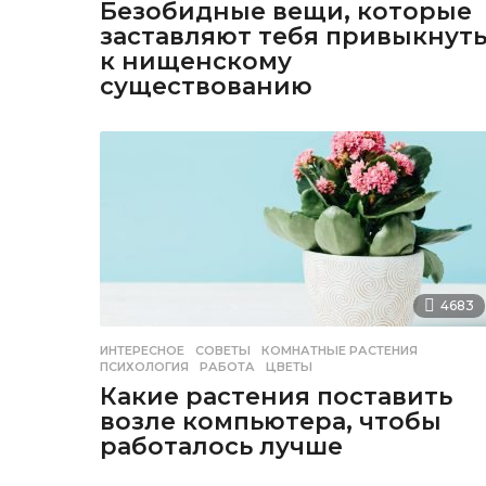
Безобидные вещи, которые
заставляют тебя привыкнут
к нищенскому
существованию
4683
ИНТЕРЕСНОЕ
,
СОВЕТЫ
КОМНАТНЫЕ РАСТЕНИЯ
,
ПСИХОЛОГИЯ
,
РАБОТА
,
ЦВЕТЫ
Какие растения поставить
возле компьютера, чтобы
работалось лучше