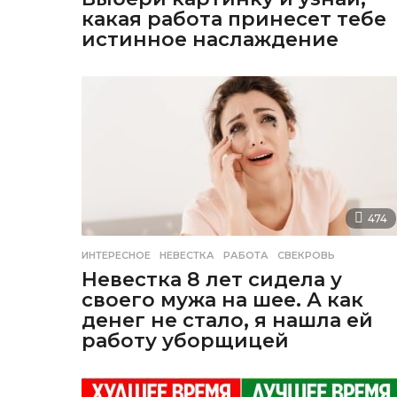
какая работа принесет тебе
истинное наслаждение
474
ИНТЕРЕСНОЕ
НЕВЕСТКА
,
РАБОТА
,
СВЕКРОВЬ
Невестка 8 лет сидела у
своего мужа на шее. А как
денег не стало, я нашла ей
работу уборщицей