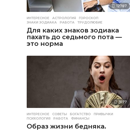
12787
ИНТЕРЕСНОЕ
АСТРОЛОГИЯ
,
ГОРОСКОП
,
ЗНАКИ ЗОДИАКА
,
РАБОТА
,
ТРУДОЛЮБИЕ
Для каких знаков зодиака
пахать до седьмого пота —
это норма
3177
ИНТЕРЕСНОЕ
,
СОВЕТЫ
БОГАТСТВО
,
ПРИВЫЧКИ
,
ПСИХОЛОГИЯ
,
РАБОТА
,
ФИНАНСЫ
Образ жизни бедняка.