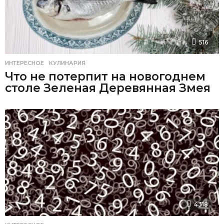
516
ИНТЕРЕСНОЕ
,
КУЛИНАРИЯ
Что не потерпит на новогоднем
столе Зеленая Деревянная Змея
4318