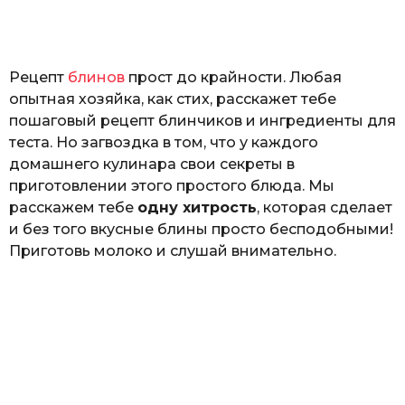
o
н
а
Г
е
Рецепт
блинов
прост до крайности. Любая
р
к
опытная хозяйка, как стих, расскажет тебе
а
пошаговый рецепт блинчиков и ингредиенты для
л
теста. Но загвоздка в том, что у каждого
ю
к
домашнего кулинара свои секреты в
приготовлении этого простого блюда. Мы
расскажем тебе
одну хитрость
, которая сделает
и без того вкусные блины просто бесподобными!
Приготовь молоко и слушай внимательно.