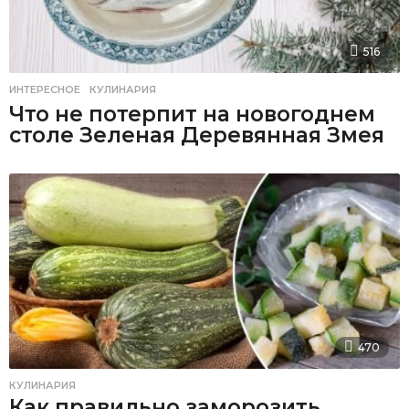
516
ИНТЕРЕСНОЕ
,
КУЛИНАРИЯ
Что не потерпит на новогоднем
столе Зеленая Деревянная Змея
470
КУЛИНАРИЯ
Как правильно заморозить