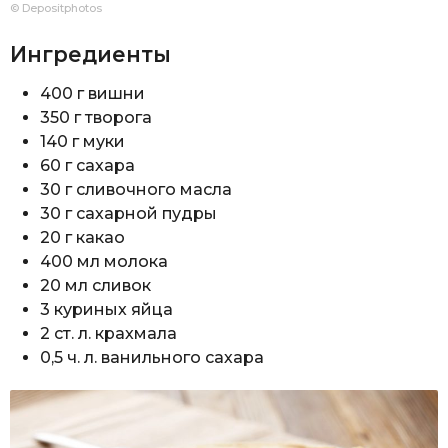
© Depositphotos
Ингредиенты
400 г вишни
350 г творога
140 г муки
60 г сахара
30 г сливочного масла
30 г сахарной пудры
20 г какао
400 мл молока
20 мл сливок
3 куриных яйца
2 ст. л. крахмала
0,5 ч. л. ванильного сахара