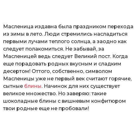
o
а
т
ь
Масленица издавна была праздником перехода
из зимы в лето. Люди стремились насладиться
первыми лучами теплого солнца, а заодно как
следует полакомиться. Не забывай, за
Масленицей ведь следует Великий пост. Когда
еще порадовать родных вкусным и сладким
десертом! Оттого, собственно, символом
Масленицы уже не первый век считают горячие,
сытные
блины
. Начинок для них существует
великое множество. Но заверяю: такие
шоколадные блины с вишневым конфитюром
твои родные еще не пробовали!