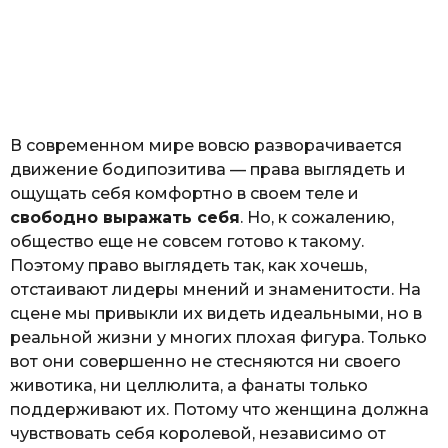
о
з
н
а
т
ь
В современном мире вовсю разворачивается
движение бодипозитива — права выглядеть и
ощущать себя комфортно в своем теле и
свободно выражать себя
. Но, к сожалению,
общество еще не совсем готово к такому.
Поэтому право выглядеть так, как хочешь,
отстаивают лидеры мнений и знаменитости. На
сцене мы привыкли их видеть идеальными, но в
реальной жизни у многих плохая фигура. Только
вот они совершенно не стесняются ни своего
животика, ни целлюлита, а фанаты только
поддерживают их. Потому что женщина должна
чувствовать себя королевой, независимо от