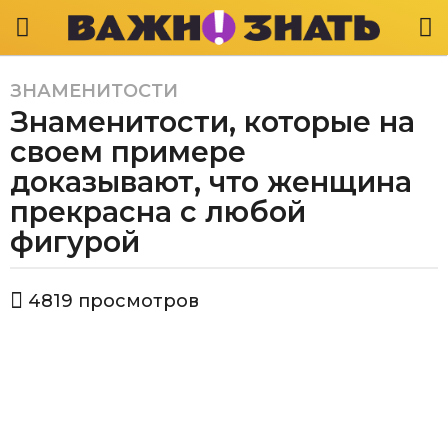
ЗНАМЕНИТОСТИ
5
Знаменитости, которые на
л
е
своем примере
т
доказывают, что женщина
a
прекрасна с любой
g
фигурой
o
5
л
а
4819
просмотров
е
в
т
т
о
a
р
g
В
а
o
ж
н