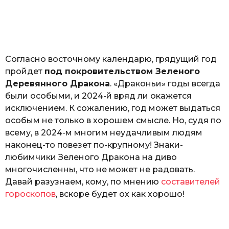
з
o
н
а
т
ь
Согласно восточному календарю, грядущий год
пройдет
под покровительством Зеленого
Деревянного Дракона
. «Драконьи» годы всегда
были особыми, и 2024-й вряд ли окажется
исключением. К сожалению, год может выдаться
особым не только в хорошем смысле. Но, судя по
всему, в 2024-м многим неудачливым людям
наконец-то повезет по-крупному! Знаки-
любимчики Зеленого Дракона на диво
многочисленны, что не может не радовать.
Давай разузнаем, кому, по мнению
составителей
гороскопов
, вскоре будет ох как хорошо!