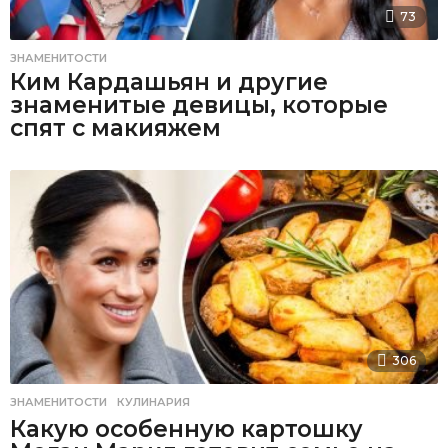
73
ЗНАМЕНИТОСТИ
Ким Кардашьян и другие
знаменитые девицы, которые
спят с макияжем
306
ЗНАМЕНИТОСТИ
,
КУЛИНАРИЯ
Какую особенную картошку