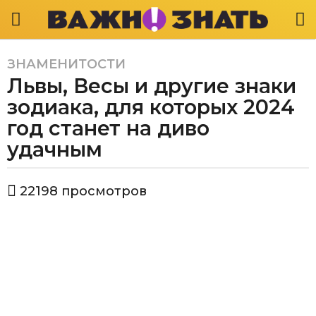
ЗНАМЕНИТОСТИ
3
Львы, Весы и другие знаки
г
о
зодиака, для которых 2024
д
год станет на диво
а
удачным
a
g
o
а
22198
просмотров
в
3
т
г
о
о
р
В
д
а
а
ж
a
н
g
о