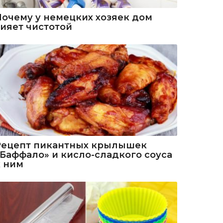
Почему у немецких хозяек дом
сияет чистотой
Рецепт пикантных крылышек
«Баффало» и кисло-сладкого соуса
к ним