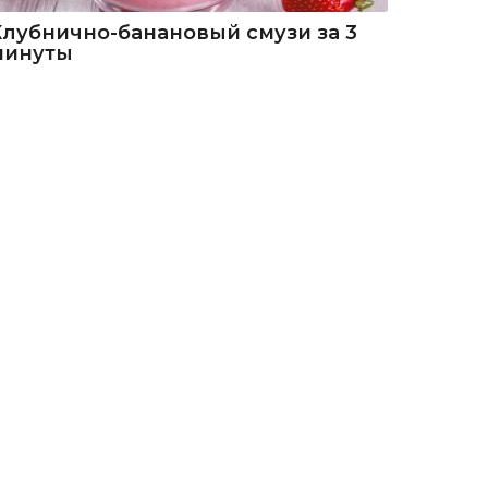
Клубнично-банановый смузи за 3
минуты