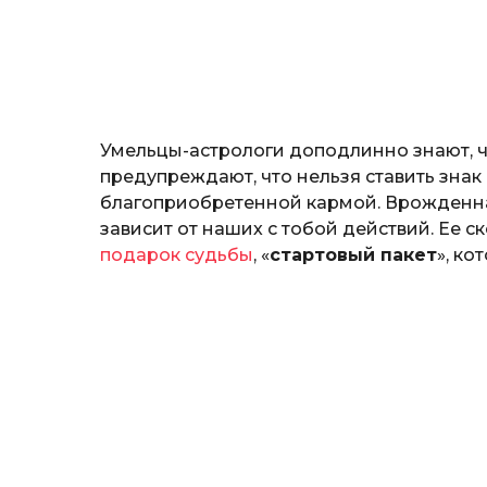
н
o
о
з
н
а
т
ь
Умельцы-астрологи доподлинно знают, чт
предупреждают, что нельзя ставить зна
благоприобретенной кармой. Врожденна
зависит от наших с тобой действий. Ее 
подарок судьбы
, «
стартовый пакет
», ко