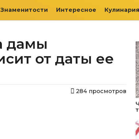
Знаменитости
Интересное
Кулинари
а дамы
сит от даты ее
284
просмотров