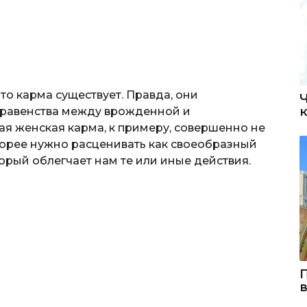
о карма существует. Правда, они
к равенства между врожденной и
я женская карма, к примеру, совершенно не
скорее нужно расценивать как своеобразный
торый облегчает нам те или иные действия.