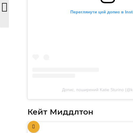
Переглянути цей допис в Ins
Допис, поширений Katie Sturino (@ka
Кейт Миддлтон