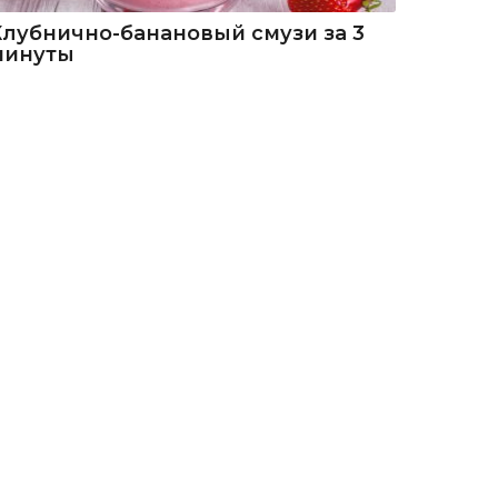
Клубнично-банановый смузи за 3
минуты