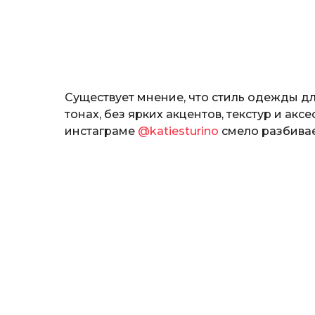
н
о
з
н
а
т
ь
Существует мнение, что стиль одежды д
тонах, без ярких акцентов, текстур и акс
инстаграме
@katiesturino
смело разбивае