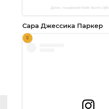
Допис, поширений Katie Sturino (@ka
Сара Джессика Паркер