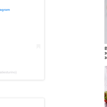
tagram
tiesturino)