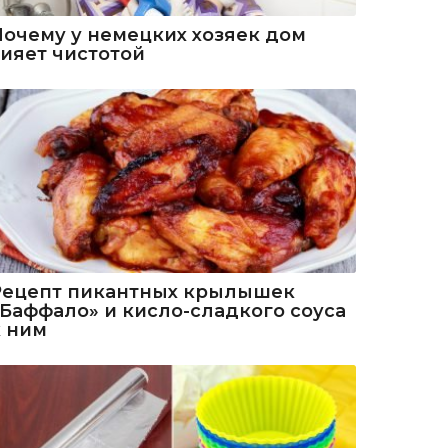
Почему у немецких хозяек дом
сияет чистотой
Рецепт пикантных крылышек
«Баффало» и кисло-сладкого соуса
к ним