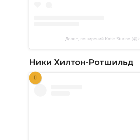
Допис, поширений Katie Sturino (@ka
Ники Хилтон-Ротшильд