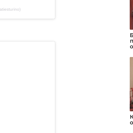
tiesturino)
о