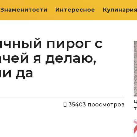
Знаменитости
Интересное
Кулинари
ичный пирог с
чей я делаю,
ли да
35403
просмотров