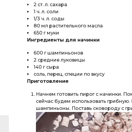
2 ст. л. сахара
1 ч. л. соли
1/3 ч. л. соды
80 мл растительного масла
650 г муки
Ингредиенты для начинки
600 г шампиньонов
2 средние луковицы
140 г сыра
соль, перец, специи по вкусу
Приготовление
Начнем готовить пирог с начинки. По
сейчас будем использовать грибную.
шампиньоны. Поставь сковороду с гр