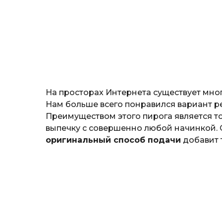
а
ж
н
о
з
н
а
т
ь
На просторах Интернета существует мног
Нам больше всего понравился вариант ре
Преимуществом этого пирога является т
выпечку с совершенно любой начинкой. О
оригинальный способ подачи
добавит 