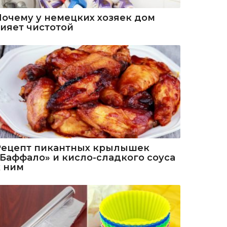
Почему у немецких хозяек дом
сияет чистотой
Рецепт пикантных крылышек
«Баффало» и кисло-сладкого соуса
к ним