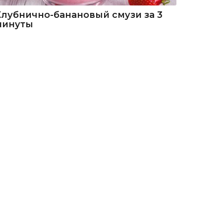
Клубнично-банановый смузи за 3
минуты