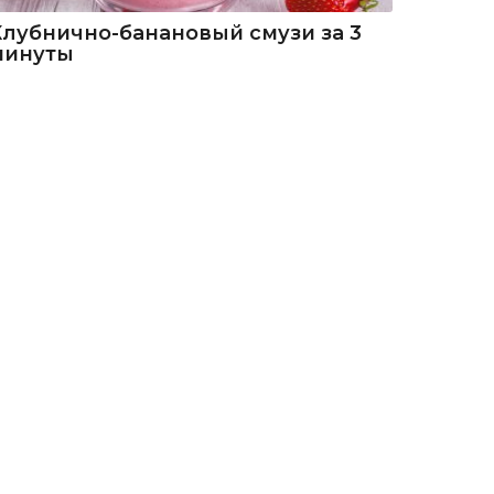
Клубнично-банановый смузи за 3
минуты