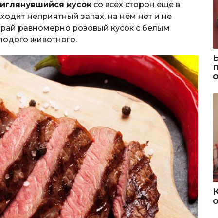
риглянувшийся кусок
со всех сторон еще в
ходит неприятный запах, на нём нет и не
ирай равномерно розовый кусок с белым
лодого животного.
о