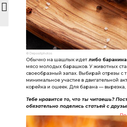
© Depositphotos
Обычно на шашлык идет
либо баранина
мясо молодых барашков. У животных ста
своеобразный запах. Выбирай отрезы с т
минимальное участие в двигательной акт
корейка и ошеек. Для барана — вырезка, 
Тебе нравится то, что ты читаешь? Пос
обязательно поделись статьей с друзь
По