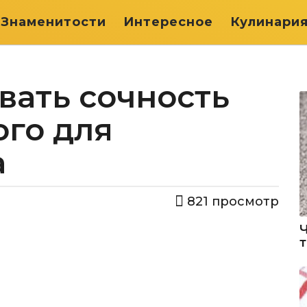
Знаменитости
Интересное
Кулинари
вать сочность
ого для
а
821
просмотр