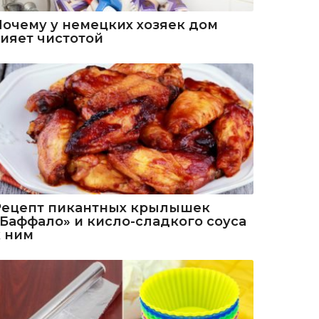
Почему у немецких хозяек дом
сияет чистотой
Рецепт пикантных крылышек
«Баффало» и кисло-сладкого соуса
к ним