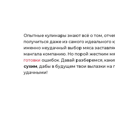
н
o
о
з
н
а
т
ь
Опытные кулинары знают всё о том, отч
получиться даже из самого идеального к
именно неудачный выбор мяса заставля
мангала компанию. Но порой жестким м
готовки
ошибок. Давай разберемся, как
сухим
, дабы в будущем твои вылазки на
удачными!