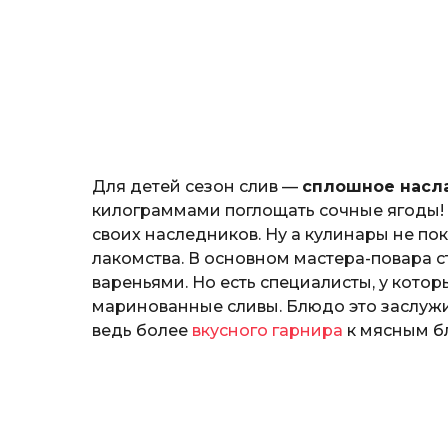
o
а
ж
н
о
з
н
а
т
ь
Для детей сезон слив —
сплошное насл
килограммами поглощать сочные ягоды! В
своих наследников. Ну а кулинары не по
лакомства. В основном мастера-повара 
вареньями. Но есть специалисты, у кото
маринованные сливы. Блюдо это заслужи
ведь более
вкусного гарнира
к мясным б