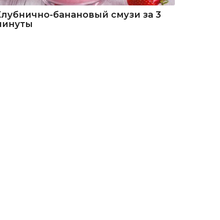
Клубнично-банановый смузи за 3
минуты