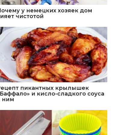
Почему у немецких хозяек дом
сияет чистотой
Рецепт пикантных крылышек
«Баффало» и кисло-сладкого соуса
к ним