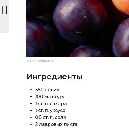
© Depositphotos
Ингредиенты
350 г слив
100 мл воды
1 ст. л. сахара
1 ст. л. уксуса
0,5 ст. л. соли
2 лавровых листа