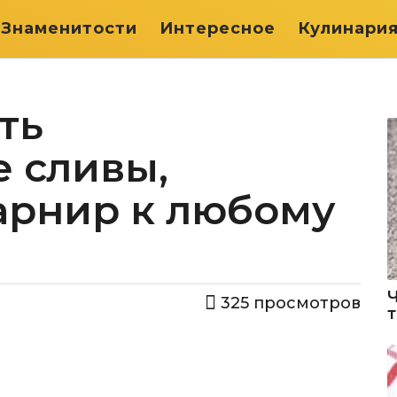
Знаменитости
Интересное
Кулинари
ть
 сливы,
арнир к любому
325
просмотров