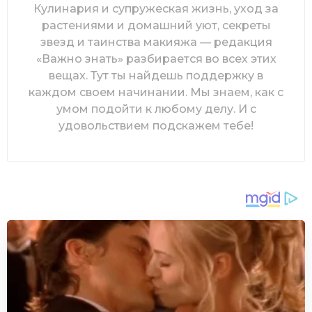
Кулинария и супружеская жизнь, уход за
растениями и домашний уют, секреты
звезд и таинства макияжа — редакция
«Важно знать» разбирается во всех этих
вещах. Тут ты найдешь поддержку в
каждом своем начинании. Мы знаем, как с
умом подойти к любому делу. И с
удовольствием подскажем тебе!