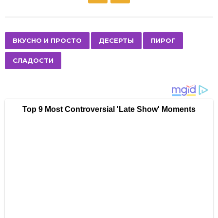
o
s
t
P
,
,
,
ВКУСНО И ПРОСТО
ДЕСЕРТЫ
ПИРОГ
a
СЛАДОСТИ
g
i
n
a
t
i
o
n