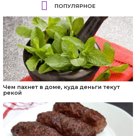
ПОПУЛЯРНОЕ
Чем пахнет в доме, куда деньги текут
рекой