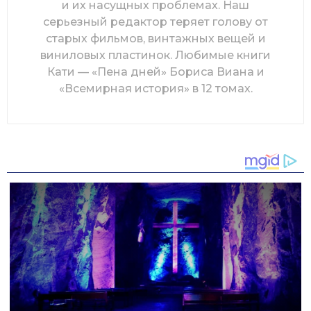
и их насущных проблемах. Наш
серьезный редактор теряет голову от
старых фильмов, винтажных вещей и
виниловых пластинок. Любимые книги
Кати — «Пена дней» Бориса Виана и
«Всемирная история» в 12 томах.