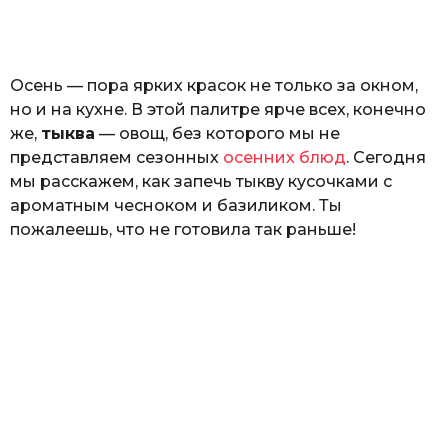
o
н
а
Г
е
Осень — пора ярких красок не только за окном,
р
к
но и на кухне. В этой палитре ярче всех, конечно
а
же,
тыква
— овощ, без которого мы не
л
представляем сезонных
осенних блюд
. Сегодня
ю
к
мы расскажем, как запечь тыкву кусочками с
ароматным чесноком и базиликом. Ты
пожалеешь, что не готовила так раньше!