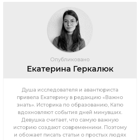
Опубликовано
Екатерина Геркалюк
Душа исследователя и авантюриста
привела Екатерину в редакцию «Важно
знать». Историка по образованию, Катю
вдохновляют события дней минувших.
Девушка считает, что самую важную
историю создают современники. Поэтому
и обожает писать статьи о простых людях