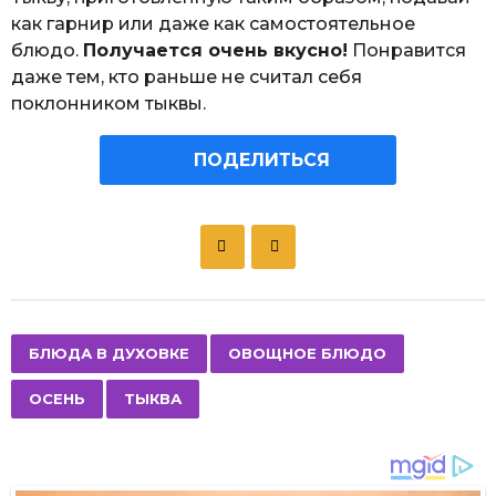
как гарнир или даже как самостоятельное
блюдо.
Получается очень вкусно!
Понравится
даже тем, кто раньше не считал себя
поклонником тыквы.
ПОДЕЛИТЬСЯ
P
o
s
t
P
,
,
,
БЛЮДА В ДУХОВКЕ
ОВОЩНОЕ БЛЮДО
a
ОСЕНЬ
ТЫКВА
g
i
n
a