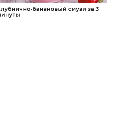
Клубнично-банановый смузи за 3
минуты