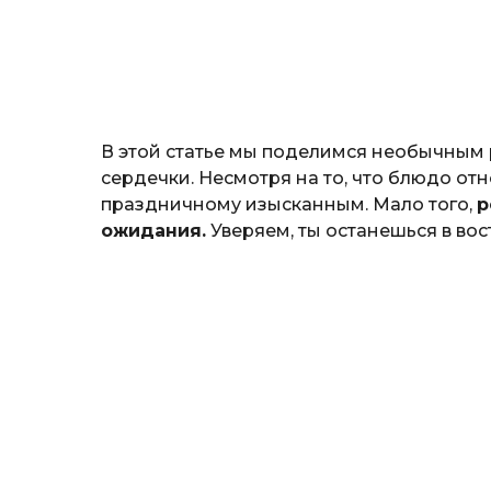
н
о
з
н
а
т
ь
В этой статье мы поделимся необычным 
сердечки. Несмотря на то, что блюдо от
праздничному изысканным. Мало того,
р
ожидания.
Уверяем, ты останешься в вос