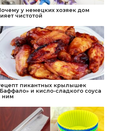
Почему у немецких хозяек дом
сияет чистотой
Рецепт пикантных крылышек
«Баффало» и кисло-сладкого соуса
к ним