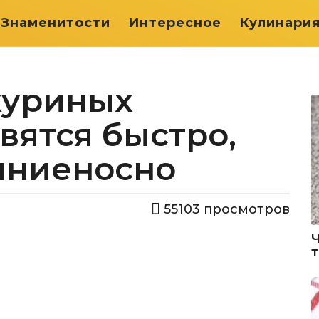
Знаменитости
Интересное
Кулинари
куриных
овятся быстро,
лниеносно
55103
просмотров