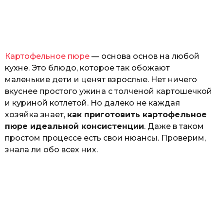
р
o
и
н
а
Г
е
Картофельное пюре
— основа основ на любой
р
к
кухне. Это блюдо, которое так обожают
а
маленькие дети и ценят взрослые. Нет ничего
л
вкуснее простого ужина с толченой картошечкой
ю
к
и куриной котлетой. Но далеко не каждая
хозяйка знает,
как приготовить картофельное
пюре идеальной консистенции
. Даже в таком
простом процессе есть свои нюансы. Проверим,
знала ли обо всех них.