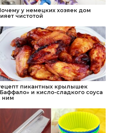
Почему у немецких хозяек дом
сияет чистотой
Рецепт пикантных крылышек
«Баффало» и кисло-сладкого соуса
к ним