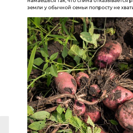
намаешься так, что спина отказывается 
земли у обычной семьи попросту не хвати