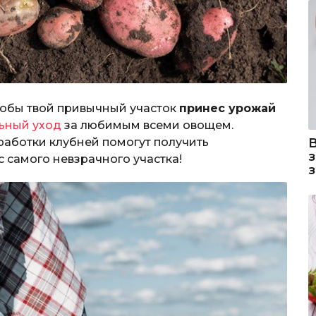
чтобы твой привычный участок
принес урожай
ьный уход
за любимым всеми овощем.
аботки клубней помогут получить
 самого невзрачного участка!