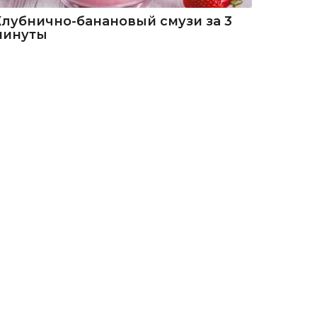
Клубнично-банановый смузи за 3
минуты