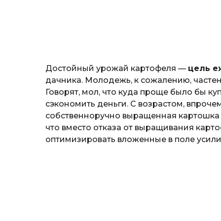
н
o
о
з
н
а
т
ь
Достойный урожай картофеля —
цель е
дачника. Молодежь, к сожалению, частен
Говорят, мол, что куда проще было бы к
сэкономить деньги. С возрастом, впроче
собственноручно выращенная картошка от
что вместо отказа от выращивания карто
оптимизировать вложенные в поле усили