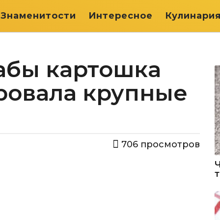
Знаменитости
Интересное
Кулинари
дабы картошка
ровала крупные
706
просмотров