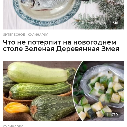
516
ИНТЕРЕСНОЕ
,
КУЛИНАРИЯ
Что не потерпит на новогоднем
столе Зеленая Деревянная Змея
470
КУЛИНАРИЯ