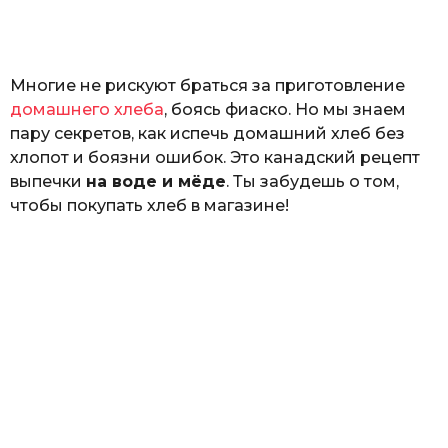
o
н
а
Г
е
Многие не рискуют браться за приготовление
р
к
домашнего хлеба
, боясь фиаско. Но мы знаем
а
пару секретов, как испечь домашний хлеб без
л
хлопот и боязни ошибок. Это канадский рецепт
ю
к
выпечки
на воде и мёде
. Ты забудешь о том,
чтобы покупать хлеб в магазине!