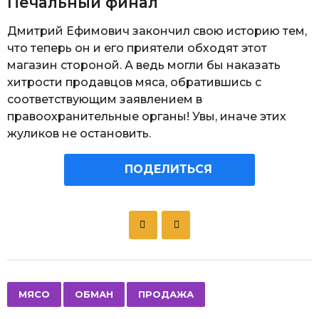
Печальный финал
Дмитрий Ефимович закончил свою историю тем,
что теперь он и его приятели обходят этот
магазин стороной. А ведь могли бы наказать
хитрости продавцов мяса, обратившись с
соответствующим заявлением в
правоохранительные органы! Увы, иначе этих
жуликов не остановить.
ПОДЕЛИТЬСЯ
P
o
s
t
P
,
,
МЯСО
ОБМАН
ПРОДАЖА
a