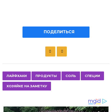
ПОДЕЛИТЬСЯ
P
o
s
t
P
,
,
,
,
ЛАЙФХАКИ
ПРОДУКТЫ
СОЛЬ
СПЕЦИИ
a
ХОЗЯЙКЕ НА ЗАМЕТКУ
g
i
n
a