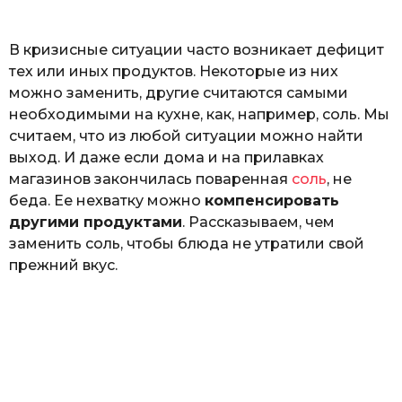
o
Г
е
В кризисные ситуации часто возникает дефицит
р
к
тех или иных продуктов. Некоторые из них
а
можно заменить, другие считаются самыми
л
необходимыми на кухне, как, например, соль. Мы
ю
к
считаем, что из любой ситуации можно найти
выход. И даже если дома и на прилавках
магазинов закончилась поваренная
соль
, не
беда. Ее нехватку можно
компенсировать
другими продуктами
. Рассказываем, чем
заменить соль, чтобы блюда не утратили свой
прежний вкус.