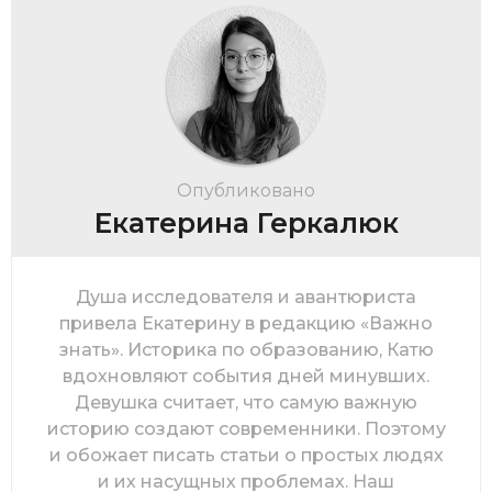
Опубликовано
Екатерина Геркалюк
Душа исследователя и авантюриста
привела Екатерину в редакцию «Важно
знать». Историка по образованию, Катю
вдохновляют события дней минувших.
Девушка считает, что самую важную
историю создают современники. Поэтому
и обожает писать статьи о простых людях
и их насущных проблемах. Наш