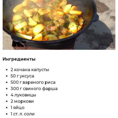
Ингредиенты
2 кочана капусты
50 г уксуса
500 г вареного риса
300 г свиного фарша
4 луковицы
2 моркови
1 яйцо
1 ст. л. соли