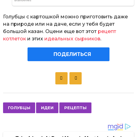
Голубцы с картошкой можно приготовить даже
на природе или на даче, если у тебя будет
большой казан. Оцени еще вот этот
рецепт
котлеток
и этих
идеальных сырников
.
ПОДЕЛИТЬСЯ
P
o
s
t
P
,
,
ГОЛУБЦЫ
ИДЕИ
РЕЦЕПТЫ
a
g
i