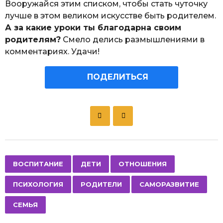
Вооружайся этим списком, чтобы стать чуточку
лучше в этом великом искусстве быть родителем.
А за какие уроки ты благодарна своим
родителям?
Смело делись размышлениями в
комментариях. Удачи!
ПОДЕЛИТЬСЯ
P
o
s
t
P
,
,
,
,
,
,
ВОСПИТАНИЕ
ДЕТИ
ОТНОШЕНИЯ
a
ПСИХОЛОГИЯ
РОДИТЕЛИ
САМОРАЗВИТИЕ
g
i
СЕМЬЯ
n