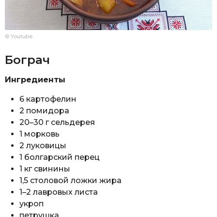
© Youtube
Бограч
Ингредиенты
6 картофелин
2 помидора
20–30 г сельдерея
1 морковь
2 луковицы
1 болгарский перец
1 кг свинины
1,5 столовой ложки жира
1–2 лавровых листа
укроп
петрушка