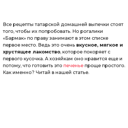
o
н
а
Г
е
Все рецепты татарской домашней выпечки стоят
р
к
того, чтобы их попробовать. Но рогалики
а
«Бармак» по праву занимают в этом списке
л
первое место. Ведь это очень
вкусное, мягкое и
ю
к
хрустящее лакомство
, которое покоряет с
первого кусочка. А хозяйкам оно нравится еще и
потому, что готовить это
печенье
проще простого.
Как именно? Читай в нашей статье.