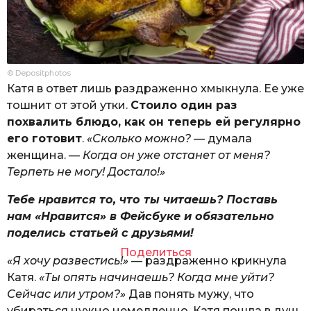
© Depositphotos
Катя в ответ лишь раздраженно хмыкнула. Ее уже
тошнит от этой утки.
Стоило один раз
похвалить блюдо, как он теперь ей регулярно
его готовит
.
«Сколько можно? —
думала
женщина. —
Когда он уже отстанет от меня?
Терпеть не могу! Достало!»
Тебе нравится то, что ты читаешь? Поставь
нам «Нравится» в Фейсбуке и обязательно
поделись статьей с друзьями!
Поделиться
«Я хочу развестись!»
— раздраженно крикнула
Катя.
«Ты опять начинаешь? Когда мне уйти?
Сейчас или утром?»
Дав понять мужу, что
убираться нужно немедленно, Катя пошла в душ.