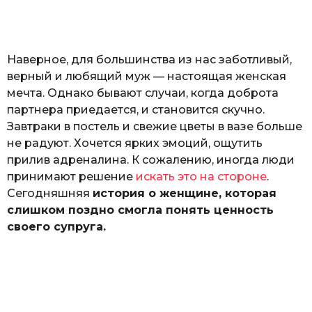
к
р
ы
т
Наверное, для большинства из нас заботливый,
ю
к
верный и любящий муж — настоящая женская
мечта. Однако бывают случаи, когда доброта
партнера приедается, и становится скучно.
Завтраки в постель и свежие цветы в вазе больше
не радуют. Хочется ярких эмоций, ощутить
прилив адреналина. К сожалению, иногда люди
принимают решение
искать это на стороне
.
Сегодняшняя
история о женщине, которая
слишком поздно смогла понять ценность
своего супруга.