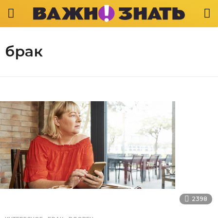
брак
2398