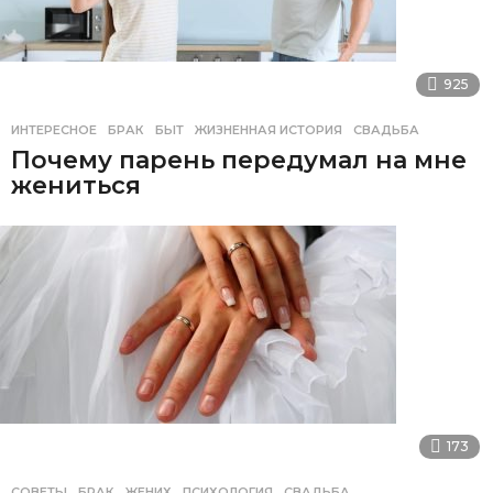
925
ИНТЕРЕСНОЕ
БРАК
,
БЫТ
,
ЖИЗНЕННАЯ ИСТОРИЯ
,
СВАДЬБА
Почему парень передумал на мне
жениться
173
СОВЕТЫ
БРАК
,
ЖЕНИХ
,
ПСИХОЛОГИЯ
,
СВАДЬБА