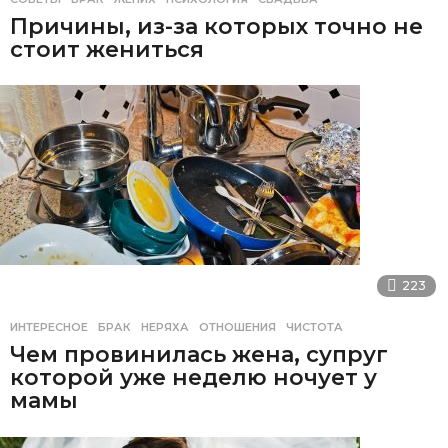
Причины, из-за которых точно не
стоит жениться
223
ИНТЕРЕСНОЕ
БРАК
,
НЕРЯХА
,
ОТНОШЕНИЯ
,
ЧИСТОТА
Чем провинилась жена, супруг
которой уже неделю ночует у
мамы