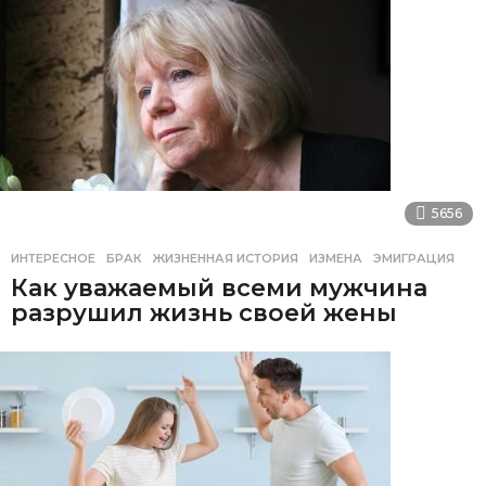
5656
ИНТЕРЕСНОЕ
БРАК
,
ЖИЗНЕННАЯ ИСТОРИЯ
,
ИЗМЕНА
,
ЭМИГРАЦИЯ
Как уважаемый всеми мужчина
разрушил жизнь своей жены