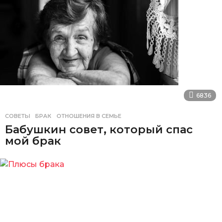
6836
СОВЕТЫ
БРАК
,
ОТНОШЕНИЯ В СЕМЬЕ
Бабушкин совет, который спас
мой брак