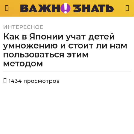
ИНТЕРЕСНОЕ
6
Как в Японии учат детей
л
е
умножению и стоит ли нам
т
пользоваться этим
a
методом
g
o
6
а
1434
просмотров
в
л
т
е
о
т
р
В
a
а
g
ж
o
н
о