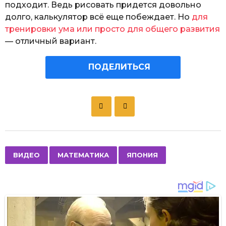
подходит. Ведь рисовать придется довольно
долго, калькулятор всё еще побеждает. Но
для
тренировки ума или просто для общего развития
— отличный вариант.
ПОДЕЛИТЬСЯ
P
o
s
t
P
,
,
ВИДЕО
МАТЕМАТИКА
ЯПОНИЯ
a
g
i
n
a