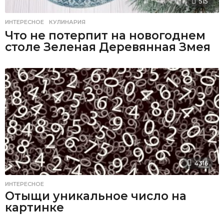
515
ИНТЕРЕСНОЕ
,
КУЛИНАРИЯ
Что не потерпит на новогоднем
столе Зеленая Деревянная Змея
4316
ИНТЕРЕСНОЕ
Отыщи уникальное число на
картинке