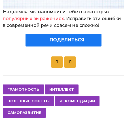
Надеемся, мы напомнили тебе о некоторых
популярных выражениях
. Исправить эти ошибки
в современной речи совсем не сложно!
ПОДЕЛИТЬСЯ
P
o
s
t
P
,
,
,
,
ГРАМОТНОСТЬ
ИНТЕЛЛЕКТ
a
ПОЛЕЗНЫЕ СОВЕТЫ
РЕКОМЕНДАЦИИ
g
i
САМОРАЗВИТИЕ
n
a