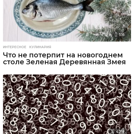
516
ИНТЕРЕСНОЕ
,
КУЛИНАРИЯ
Что не потерпит на новогоднем
столе Зеленая Деревянная Змея
4318