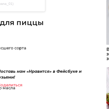
wana_01)
о для пиццы
ысшего сорта
Поставь нам «Нравится» в Фейсбуке и
узьями!
оделиться
го масла