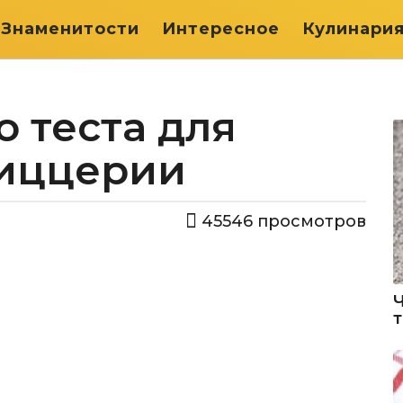
Знаменитости
Интересное
Кулинари
о теста для
пиццерии
45546
просмотров