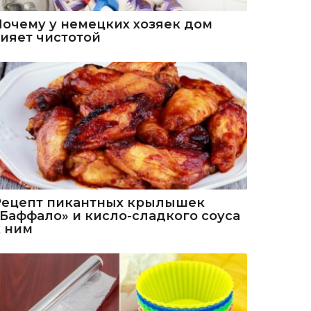
Почему у немецких хозяек дом
сияет чистотой
Рецепт пикантных крылышек
«Баффало» и кисло-сладкого соуса
к ним