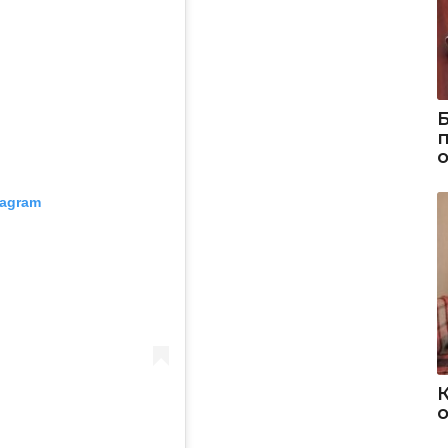
tagram
о