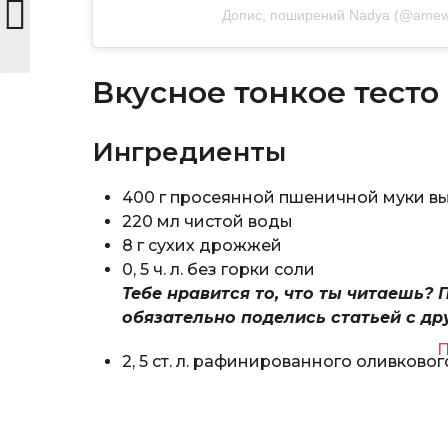
Допис, поширений Nadya (@ame
Вкусное тонкое тест
Ингредиенты
400 г просеянной пшеничной муки в
220 мл чистой воды
8 г сухих дрожжей
0, 5 ч. л. без горки соли
Тебе нравится то, что ты читаешь? 
обязательно поделись статьей с др
П
2, 5 ст. л. рафинированного оливково