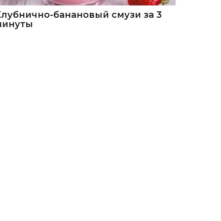
Клубнично-банановый смузи за 3
минуты