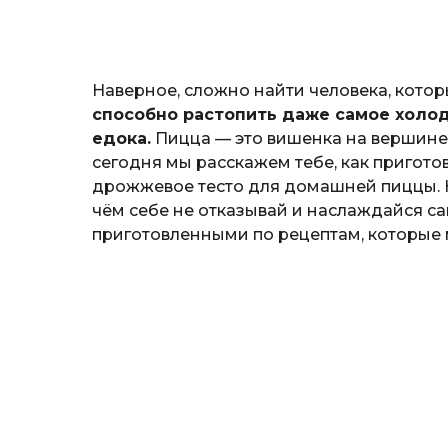
о
к
р
ы
Наверное, сложно найти человека, кото
т
ю
способно растопить даже самое холо
к
едока.
Пицца — это вишенка на вершине
сегодня мы расскажем тебе, как приготов
дрожжевое тесто для домашней пиццы. 
чём себе не отказывай и наслаждайся с
приготовленными по рецептам, которые 