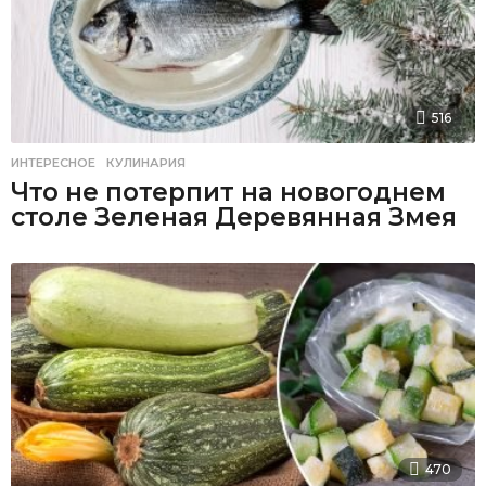
516
ИНТЕРЕСНОЕ
,
КУЛИНАРИЯ
Что не потерпит на новогоднем
столе Зеленая Деревянная Змея
470