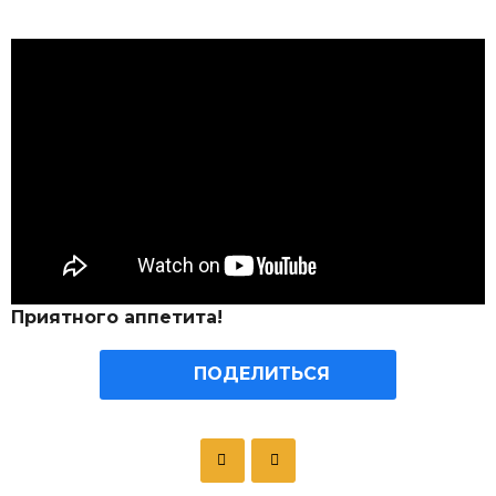
Приятного аппетита!
ПОДЕЛИТЬСЯ
P
o