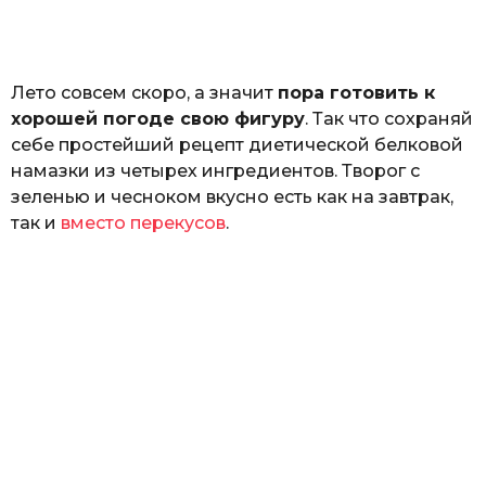
а
т
ь
Лето совсем скоро, а значит
пора готовить к
хорошей погоде свою фигуру
. Так что сохраняй
себе простейший рецепт диетической белковой
намазки из четырех ингредиентов. Творог с
зеленью и чесноком вкусно есть как на завтрак,
так и
вместо перекусов
.