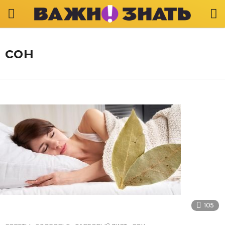
сон
105