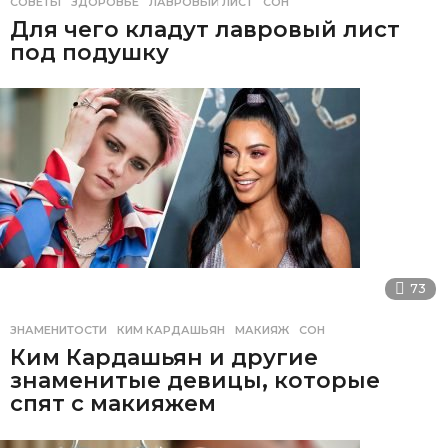
СОВЕТЫ
ЗДОРОВЬЕ
,
ЛАВРОВЫЙ ЛИСТ
,
СОН
Для чего кладут лавровый лист
под подушку
73
ЗНАМЕНИТОСТИ
КИМ КАРДАШЬЯН
,
МАКИЯЖ
,
СОН
Ким Кардашьян и другие
знаменитые девицы, которые
спят с макияжем