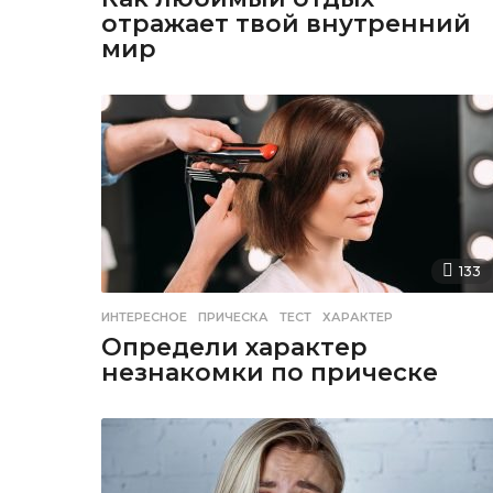
отражает твой внутренний
мир
133
ИНТЕРЕСНОЕ
ПРИЧЕСКА
,
ТЕСТ
,
ХАРАКТЕР
Определи характер
незнакомки по прическе