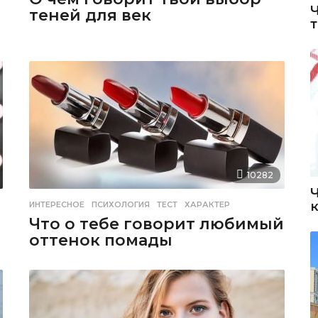
теней для век
10282
ИНТЕРЕСНОЕ
ПСИХОЛОГИЯ
,
ТЕСТ
,
ХАРАКТЕР
Что о тебе говорит любимый
оттенок помады