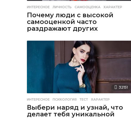
ИНТЕРЕСНОЕ
ЛИЧНОСТЬ
,
САМООЦЕНКА
,
ХАРАКТЕР
Почему люди с высокой
самооценкой часто
раздражают других
32151
ИНТЕРЕСНОЕ
ПСИХОЛОГИЯ
,
ТЕСТ
,
ХАРАКТЕР
Выбери наряд и узнай, что
делает тебя уникальной