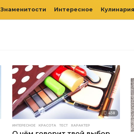
Знаменитости
Интересное
Кулинари
458
ИНТЕРЕСНОЕ
КРАСОТА
,
ТЕСТ
,
ХАРАКТЕР
О чём говорит твой выбор