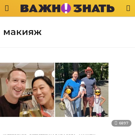
макияж
6897