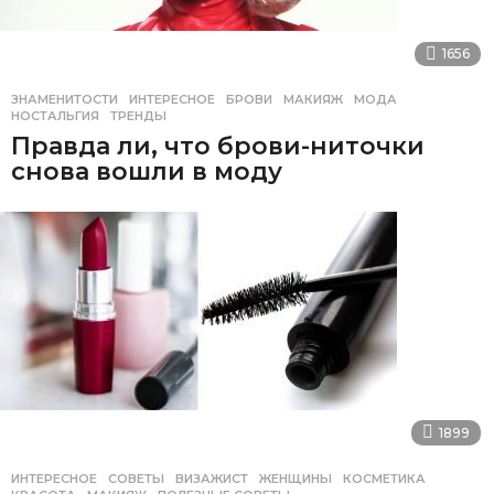
1656
ЗНАМЕНИТОСТИ
,
ИНТЕРЕСНОЕ
БРОВИ
,
МАКИЯЖ
,
МОДА
,
НОСТАЛЬГИЯ
,
ТРЕНДЫ
Правда ли, что брови-ниточки
снова вошли в моду
1899
ИНТЕРЕСНОЕ
,
СОВЕТЫ
ВИЗАЖИСТ
,
ЖЕНЩИНЫ
,
КОСМЕТИКА
,