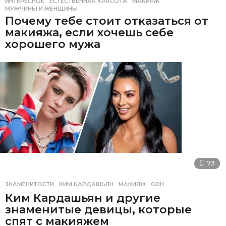
ИНТЕРЕСНОЕ
ЕСТЕСТВЕННАЯ КРАСОТА
,
МАКИЯЖ
,
МУЖЧИНЫ И ЖЕНЩИНЫ
Почему тебе стоит отказаться от
макияжа, если хочешь себе
хорошего мужа
73
ЗНАМЕНИТОСТИ
КИМ КАРДАШЬЯН
,
МАКИЯЖ
,
СОН
Ким Кардашьян и другие
знаменитые девицы, которые
спят с макияжем