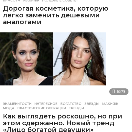
КРАСОТА
,
МАКИЯЖ
,
ПОЛЕЗНЫЕ СОВЕТЫ
Дорогая косметика, которую
легко заменить дешевыми
аналогами
6579
ЗНАМЕНИТОСТИ
,
ИНТЕРЕСНОЕ
БОГАТСТВО
,
ЗВЕЗДЫ
,
МАКИЯЖ
,
МОДА
,
ПЛАСТИЧЕСКИЕ ОПЕРАЦИИ
,
ТРЕНДЫ
Как выглядеть роскошно, но при
этом сдержанно. Новый тренд
«Лицо богатой девушки»