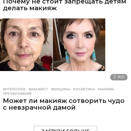
Почему не стоит запрещать детям
делать макияж
11121
ИНТЕРЕСНОЕ
ВИЗАЖИСТ
,
ЖЕНЩИНЫ
,
КОСМЕТИКА
,
МАКИЯЖ
,
ПРЕОБРАЖЕНИЕ
Может ли макияж сотворить чудо
с невзрачной дамой