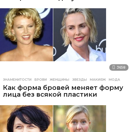
3658
ЗНАМЕНИТОСТИ
БРОВИ
,
ЖЕНЩИНЫ
,
ЗВЕЗДЫ
,
МАКИЯЖ
,
МОДА
Как форма бровей меняет форму
лица без всякой пластики