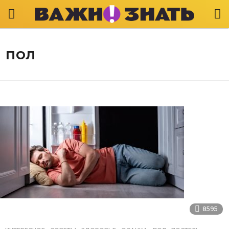
пол
8595