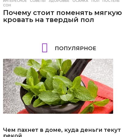
ИНТЕРЕСНОЕ
,
СОВЕТЫ
ЗДОРОВЬЕ
,
ОСАНКА
,
ПОЛ
,
ПОСТЕЛЬ
,
СОН
Почему стоит поменять мягкую
кровать на твердый пол
ПОПУЛЯРНОЕ
Чем пахнет в доме, куда деньги текут
рекой