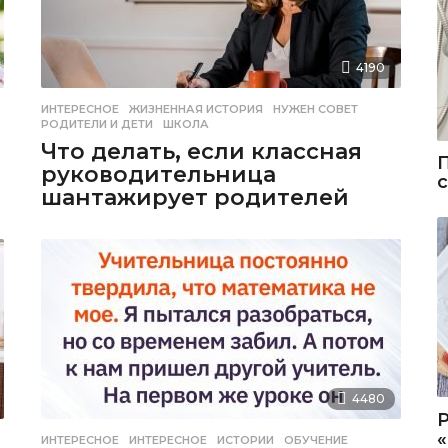
4190
ИНТЕРЕСНОЕ
ЖИЗНЕННАЯ ИСТОРИЯ
,
НУЖЕН СОВЕТ
,
РОДИТЕЛИ И ДЕТИ
,
ШКОЛА
Что делать, если классная
руководительница
шантажирует родителей
4480
ИНТЕРЕСНОЕ
ИНТЕРЕСНОЕ
,
ИСТОРИИ
,
ОБУЧЕНИЕ
,