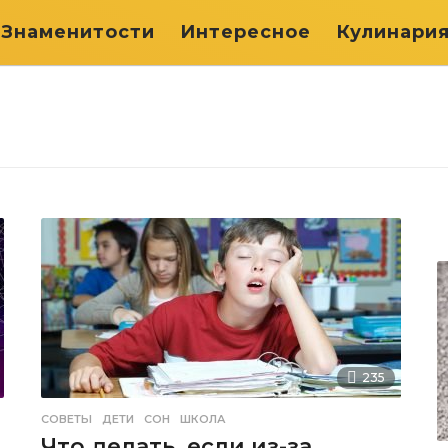
Знаменитости
Интересное
Кулинари
235
СОВЕТЫ
ДЕТИ
,
СОН
,
ШКОЛА
Что делать, если из-за