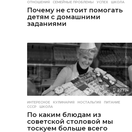
ОТНОШЕНИЯ
,
СЕМЕЙНЫЕ ПРОБЛЕМЫ
,
УСПЕХ
,
ШКОЛА
Почему не стоит помогать
детям с домашними
заданиями
27774
ИНТЕРЕСНОЕ
,
КУЛИНАРИЯ
НОСТАЛЬГИЯ
,
ПИТАНИЕ
,
СССР
,
ШКОЛА
По каким блюдам из
советской столовой мы
тоскуем больше всего