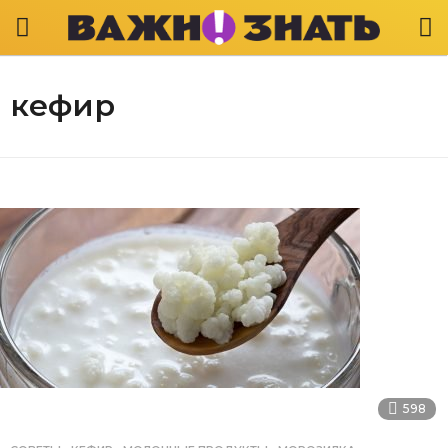
кефир
598