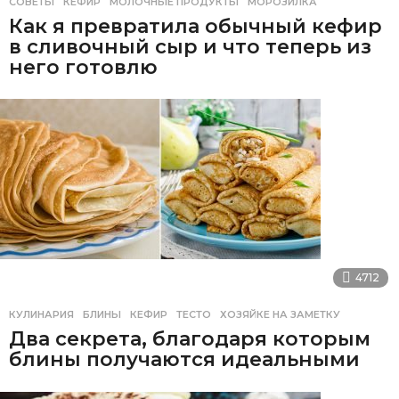
СОВЕТЫ
КЕФИР
,
МОЛОЧНЫЕ ПРОДУКТЫ
,
МОРОЗИЛКА
Как я превратила обычный кефир
в сливочный сыр и что теперь из
него готовлю
4712
КУЛИНАРИЯ
БЛИНЫ
,
КЕФИР
,
ТЕСТО
,
ХОЗЯЙКЕ НА ЗАМЕТКУ
Два секрета, благодаря которым
блины получаются идеальными