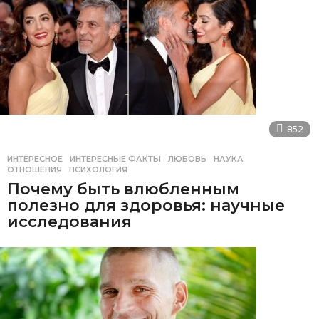
852
ИНТЕРЕСНОЕ
ИНТЕРЕСНЫЕ ФАКТЫ
,
ЛЮБОВЬ
,
НАУКА
,
ОТНОШЕНИЯ
,
ПСИХОЛОГИЯ
Почему быть влюбленным
полезно для здоровья: научные
исследования