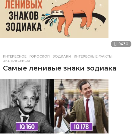
9430
ИНТЕРЕСНОЕ
ГОРОСКОП
,
ЗОДИАКИ
,
ИНТЕРЕСНЫЕ ФАКТЫ
,
ЭКСТРАСЕНСЫ
Самые ленивые знаки зодиака