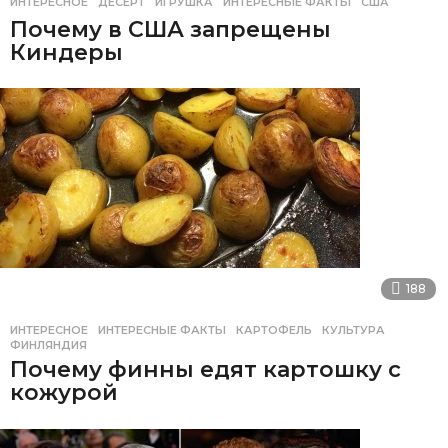
ИНТЕРЕСНОЕ
ДЕСЕРТ
,
ИГРУШКА
,
ИНТЕРЕСНЫЕ ФАКТЫ
,
США
Почему в США запрещены
Киндеры
188
ИНТЕРЕСНОЕ
ИНТЕРЕСНЫЕ ФАКТЫ
,
КАРТОФЕЛЬ
,
КУЛЬТУРА
,
ФИНЛЯНДИЯ
Почему финны едят картошку с
кожурой