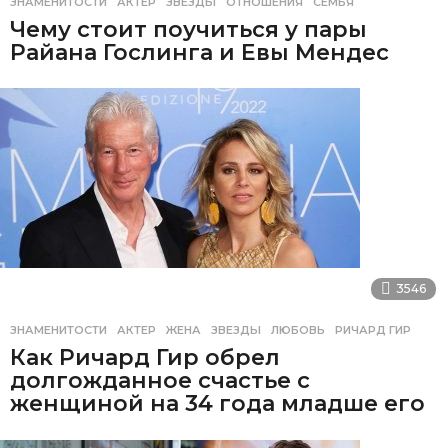
ЗНАМЕНИТОСТИ
АКТЕР
,
ЗВЕЗДЫ
,
ОТНОШЕНИЯ
,
СЕМЬЯ
Чему стоит поучиться у пары
Райана Гослинга и Евы Мендес
3546
ЗНАМЕНИТОСТИ
АКТЕР
,
ЖЕНА
,
ЗВЕЗДЫ
,
ЛЮБОВЬ
,
РИЧАРД ГИР
Как Ричард Гир обрел
долгожданное счастье с
женщиной на 34 года младше его