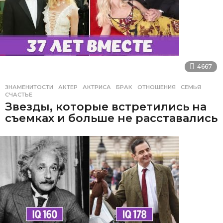
4667
ЗНАМЕНИТОСТИ
АКТЕР
,
АКТРИСА
,
БРАК
,
ОТНОШЕНИЯ
,
СЕМЬЯ
,
СЧАСТЬЕ
Звезды, которые встретились на
съемках и больше не расставались