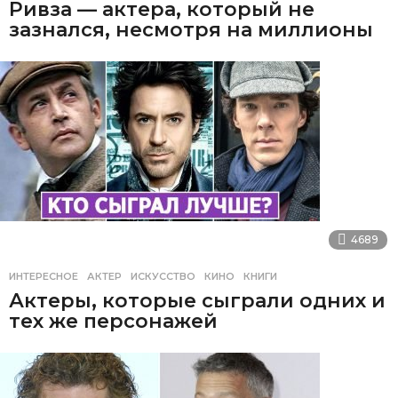
Ривза — актера, который не
зазнался, несмотря на миллионы
4689
ИНТЕРЕСНОЕ
АКТЕР
,
ИСКУССТВО
,
КИНО
,
КНИГИ
Актеры, которые сыграли одних и
тех же персонажей