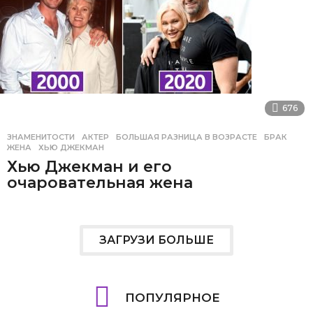
676
ЗНАМЕНИТОСТИ
АКТЕР
,
БОЛЬШАЯ РАЗНИЦА В ВОЗРАСТЕ
,
БРАК
,
ЖЕНА
,
ХЬЮ ДЖЕКМАН
Хью Джекман и его
очаровательная жена
ЗАГРУЗИ БОЛЬШЕ
ПОПУЛЯРНОЕ