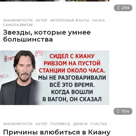
2156
ЗНАМЕНИТОСТИ
АКТЕР
,
ИНТЕРЕСНЫЕ ФАКТЫ
,
НАУКА
,
САМОРАЗВИТИЕ
Звезды, которые умнее
большинства
7514
ЗНАМЕНИТОСТИ
АКТЕР
,
ГОЛЛИВУД
,
ДЕНЬГИ
,
СЧАСТЬЕ
Причины влюбиться в Киану