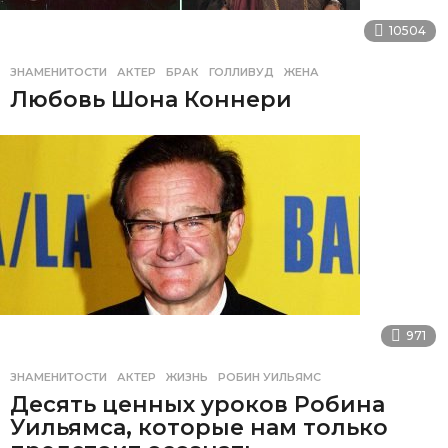
10504
ЗНАМЕНИТОСТИ
АКТЕР
,
БРАК
,
ГОЛЛИВУД
,
ЖЕНА
Любовь Шона Коннери
971
ЗНАМЕНИТОСТИ
АКТЕР
,
ЖИЗНЬ
,
РОБИН УИЛЬЯМС
Десять ценных уроков Робина
Уильямса, которые нам только