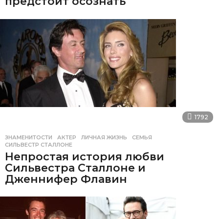
предстоит осознать
1792
ЗНАМЕНИТОСТИ
АКТЕР
,
ЛИЧНАЯ ЖИЗНЬ
,
СЕМЬЯ
,
СИЛЬВЕСТР СТАЛЛОНЕ
Непростая история любви
Сильвестра Сталлоне и
Дженнифер Флавин