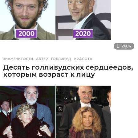
2604
ЗНАМЕНИТОСТИ
АКТЕР
,
ГОЛЛИВУД
,
КРАСОТА
Десять голливудских сердцеедов,
которым возраст к лицу