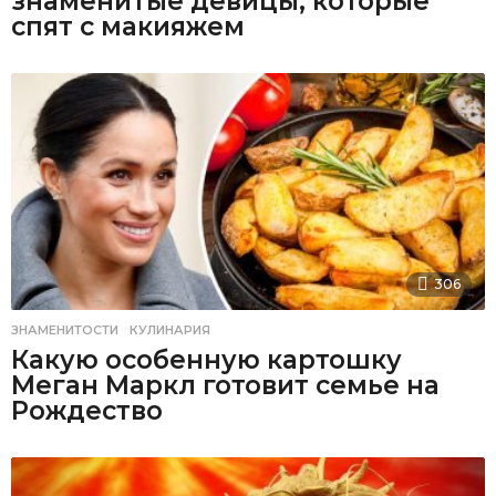
знаменитые девицы, которые
спят с макияжем
306
ЗНАМЕНИТОСТИ
,
КУЛИНАРИЯ
Какую особенную картошку
Меган Маркл готовит семье на
Рождество