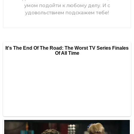
умом подойти к любому делу. И с
удовольствием подскажем тебе!