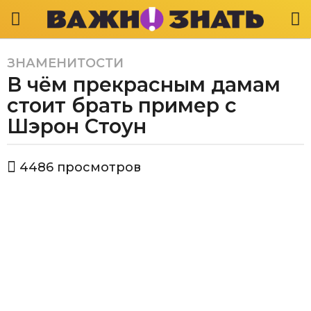
ЗНАМЕНИТОСТИ
5
В чём прекрасным дамам
л
е
стоит брать пример с
т
Шэрон Стоун
a
g
а
o
4486
просмотров
в
5
т
л
о
р
е
В
т
а
a
ж
g
н
о
o
з
н