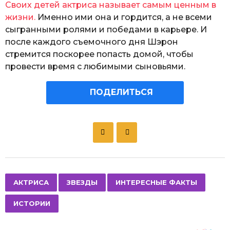
Своих детей актриса называет самым ценным в
жизни.
Именно ими она и гордится, а не всеми
сыгранными ролями и победами в карьере. И
после каждого съемочного дня Шэрон
стремится поскорее попасть домой, чтобы
провести время с любимыми сыновьями.
ПОДЕЛИТЬСЯ
P
o
s
t
P
,
,
,
АКТРИСА
ЗВЕЗДЫ
ИНТЕРЕСНЫЕ ФАКТЫ
a
ИСТОРИИ
g
i