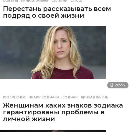
СОВЕТЫ
ЛИЧНАЯ ЖИЗНЬ
,
СПЛЕТНИ
,
СТРАХ
Перестань рассказывать всем
подряд о своей жизни
26557
ИНТЕРЕСНОЕ
ЗНАКИ ЗОДИАКА
,
ЗОДИАК
,
ЛИЧНАЯ ЖИЗНЬ
Женщинам каких знаков зодиака
гарантированы проблемы в
личной жизни