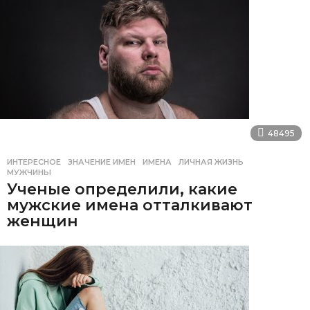
48495
ИНТЕРЕСНОЕ
ЗНАЧЕНИЕ ИМЕН
,
ИМЕНА
,
ЛИЧНАЯ ЖИЗНЬ
,
МУЖЧИНЫ
Ученые определили, какие
мужские имена отталкивают
женщин