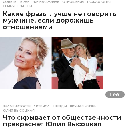
СОВЕТЫ
БРАК
,
ЛИЧНАЯ ЖИЗНЬ
,
ОТНОШЕНИЯ
,
ПСИХОЛОГИЯ
,
СЕМЬЯ
,
СЧАСТЬЕ
Какие фразы лучше не говорить
мужчине, если дорожишь
отношениями
84811
ЗНАМЕНИТОСТИ
АКТРИСА
,
ЗВЕЗДЫ
,
ЛИЧНАЯ ЖИЗНЬ
,
ЮЛИЯ ВЫСОЦКАЯ
Что скрывает от общественности
прекрасная Юлия Высоцкая