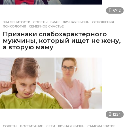
6712
ЗНАМЕНИТОСТИ
,
СОВЕТЫ
БРАК
,
ЛИЧНАЯ ЖИЗНЬ
,
ОТНОШЕНИЯ
,
ПСИХОЛОГИЯ
,
СЕМЕЙНОЕ СЧАСТЬЕ
Признаки слабохарактерного
мужчины, который ищет не жену,
а вторую маму
1224
СОВЕТЫ
ВОСПИТАНИЕ
,
ДЕТИ
,
ЛИЧНАЯ ЖИЗНЬ
,
САМОРАЗВИТИЕ
,