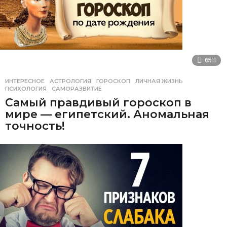
6511
ИНТЕРЕСНОЕ
АСТРОЛОГИЯ
,
ГОРОСКОП
,
ЛИЧНАЯ ЖИЗНЬ
,
ПСИХОЛОГИЯ
,
САМОРАЗВИТИЕ
Самый правдивый гороскоп в
мире — египетский. Аномальная
точность!