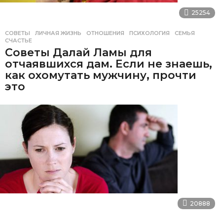
25254
СОВЕТЫ
ЛИЧНАЯ ЖИЗНЬ
,
ОТНОШЕНИЯ
,
ПСИХОЛОГИЯ
,
СЕМЬЯ
,
СЧАСТЬЕ
Советы Далай Ламы для
отчаявшихся дам. Если не знаешь,
как охомутать мужчину, прочти
это
20888