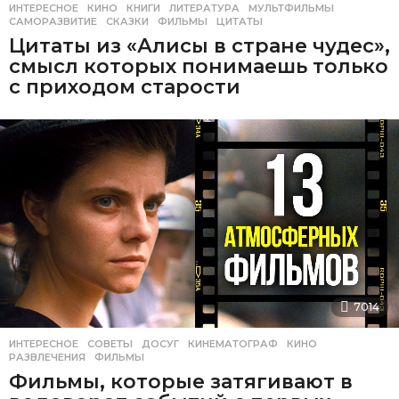
ИНТЕРЕСНОЕ
КИНО
,
КНИГИ
,
ЛИТЕРАТУРА
,
МУЛЬТФИЛЬМЫ
,
САМОРАЗВИТИЕ
,
СКАЗКИ
,
ФИЛЬМЫ
,
ЦИТАТЫ
Цитаты из «Алисы в стране чудес»,
смысл которых понимаешь только
с приходом старости
7014
ИНТЕРЕСНОЕ
,
СОВЕТЫ
ДОСУГ
,
КИНЕМАТОГРАФ
,
КИНО
,
РАЗВЛЕЧЕНИЯ
,
ФИЛЬМЫ
Фильмы, которые затягивают в