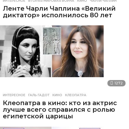
ИНТЕРЕСНОЕ
ВТОРАЯ МИРОВАЯ ВОЙНА
,
КИНО
,
ЧАРЛИ ЧАПЛИН
Ленте Чарли Чаплина «Великий
диктатор» исполнилось 80 лет
1272
ИНТЕРЕСНОЕ
ГАЛЬ ГАДОТ
,
КИНО
,
КЛЕОПАТРА
Клеопатра в кино: кто из актрис
лучше всего справился с ролью
египетской царицы