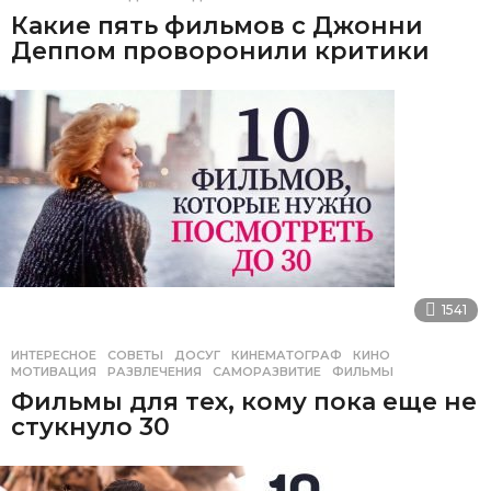
Какие пять фильмов с Джонни
Деппом проворонили критики
1541
ИНТЕРЕСНОЕ
,
СОВЕТЫ
ДОСУГ
,
КИНЕМАТОГРАФ
,
КИНО
,
МОТИВАЦИЯ
,
РАЗВЛЕЧЕНИЯ
,
САМОРАЗВИТИЕ
,
ФИЛЬМЫ
Фильмы для тех, кому пока еще не
стукнуло 30