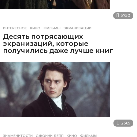
5750
ИНТЕРЕСНОЕ
КИНО
,
ФИЛЬМЫ
,
ЭКРАНИЗАЦИИ
Десять потрясающих
экранизаций, которые
получились даже лучше книг
2365
ЗНАМЕНИТОСТИ
ДЖОННИ ДЕПП
,
КИНО
,
ФИЛЬМЫ