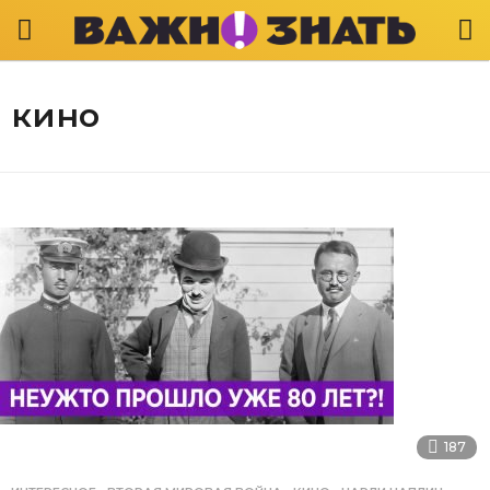
кино
187