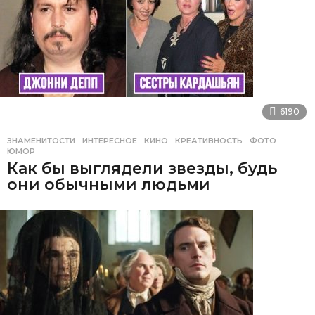
6190
ЗНАМЕНИТОСТИ
,
ИНТЕРЕСНОЕ
КИНО
,
КРЕАТИВНОСТЬ
,
ФОТО
,
ЮМОР
Как бы выглядели звезды, будь
они обычными людьми