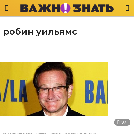
робин уильямс
971