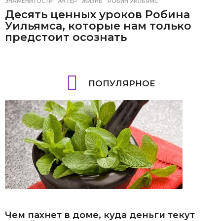
ЗНАМЕНИТОСТИ
АКТЕР
,
ЖИЗНЬ
,
РОБИН УИЛЬЯМС
Десять ценных уроков Робина
Уильямса, которые нам только
предстоит осознать
ПОПУЛЯРНОЕ
Чем пахнет в доме, куда деньги текут