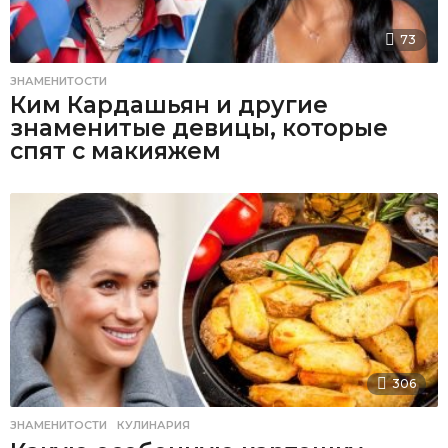
73
ЗНАМЕНИТОСТИ
Ким Кардашьян и другие
знаменитые девицы, которые
спят с макияжем
306
ЗНАМЕНИТОСТИ
,
КУЛИНАРИЯ