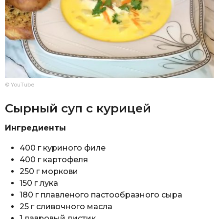
© YouTube
Сырный суп с курицей
Ингредиенты
400 г куриного филе
400 г картофеля
250 г моркови
150 г лука
180 г плавленого пастообразного сыра
25 г сливочного масла
1 лавровый листик