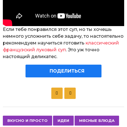
Если тебе понравился этот суп, но ты хочешь
немного усложнить себе задачу, то настоятельно
рекомендуем научиться готовить
классический
французский луковый суп
. Это уж точно
настоящий деликатес.
ПОДЕЛИТЬСЯ
P
o
s
t
P
,
,
,
,
,
ВКУСНО И ПРОСТО
ИДЕИ
МЯСНЫЕ БЛЮДА