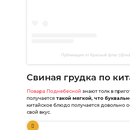
Публикация от Красный флаг (@red
Свиная грудка по ки
Повара Поднебесной
знают толк в приго
получается
такой мягкой, что буквальн
китайское блюдо получается довольно ос
свой вкус.