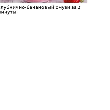
Клубнично-банановый смузи за 3
минуты