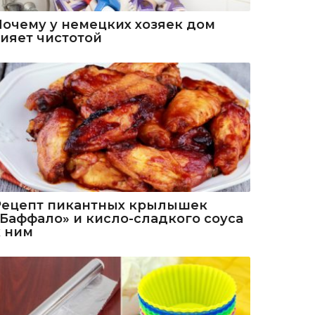
Почему у немецких хозяек дом
сияет чистотой
Рецепт пикантных крылышек
«Баффало» и кисло-сладкого соуса
к ним