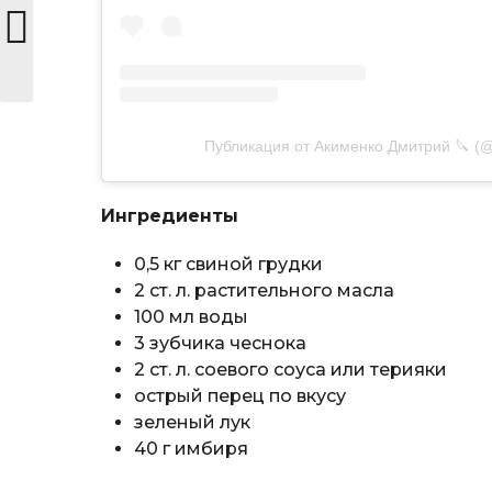
Публикация от Акименко Дмитрий 🔪 (
Ингредиенты
0,5 кг свиной грудки
2 ст. л. растительного масла
100 мл воды
3 зубчика чеснока
2 ст. л. соевого соуса или терияки
острый перец по вкусу
зеленый лук
40 г имбиря