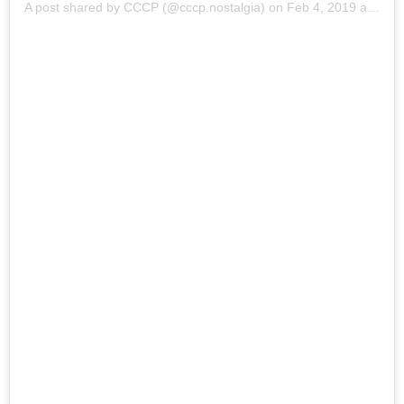
A post shared by
СССР
(@cccp.nostalgia) on
Feb 4, 2019 at 11:43pm PST