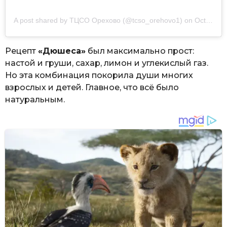
A post shared by
ТЦСО Орехово
(@tcso_orehovo1) on
Oct 31, 2019 at 4:19am PDT
Рецепт
«Дюшеса»
был максимально прост:
настой и груши, сахар, лимон и углекислый газ.
Но эта комбинация покорила души многих
взрослых и детей. Главное, что всё было
натуральным.