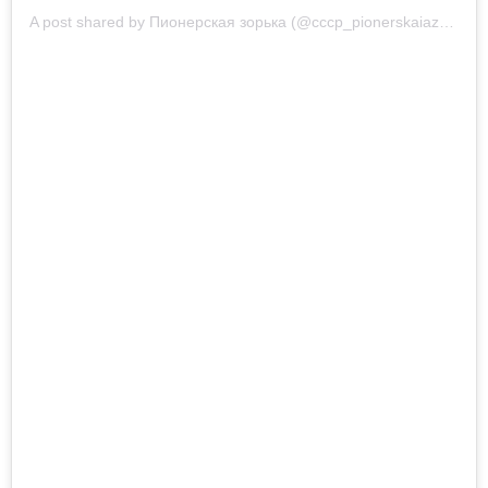
A post shared by
Пионерская зорька
(@cccp_pionerskaiazorka) on