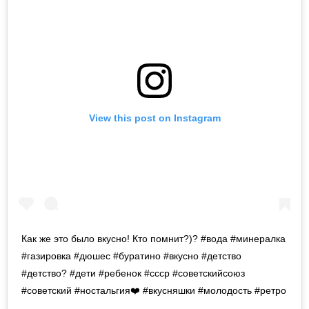
View this post on Instagram
Как же это было вкусно! Кто помнит?)? #вода #минералка
#газировка #дюшес #буратино #вкусно #детство
#детство? #дети #ребенок #ссср #советскийсоюз
#советский #ностальгия❤️ #вкусняшки #молодость #ретро