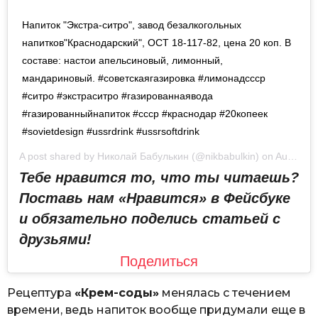
Напиток "Экстра-ситро", завод безалкогольных
напитков"Краснодарский", ОСТ 18-117-82, цена 20 коп. В
составе: настои апельсиновый, лимонный,
мандариновый. #советскаягазировка #лимонадссср
#ситро #экстраситро #газированнаявода
#газированныйнапиток #ссср #краснодар #20копеек
#sovietdesign #ussrdrink #ussrsoftdrink
A post shared by
Николай Бабулькин
(@nikbabulkin) on
Aug 1, 2017 at 3:10am PDT
Тебе нравится то, что ты читаешь?
Поставь нам «Нравится» в Фейсбуке
и обязательно поделись статьей с
друзьями!
Поделиться
Рецептура
«Крем-соды»
менялась с течением
времени, ведь напиток вообще придумали еще в