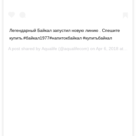
Легендарный Байкал запустил новую линию . Спешите
купить.#байкал1977#напитокбайкал #купитьбайкал
A post shared by
Aqualife
(@aqualifecom) on
Apr 6, 2018 at 8:54am PDT