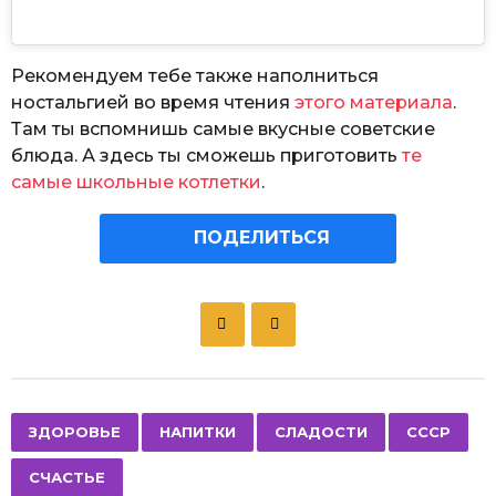
Рекомендуем тебе также наполниться
ностальгией во время чтения
этого материала
.
Там ты вспомнишь самые вкусные советские
блюда. А здесь ты сможешь приготовить
те
самые школьные котлетки
.
ПОДЕЛИТЬСЯ
P
o
s
t
P
,
,
,
,
ЗДОРОВЬЕ
НАПИТКИ
СЛАДОСТИ
СССР
a
СЧАСТЬЕ
g