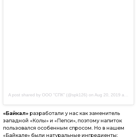
A post shared by
ООО "СПК"
(@spk126) on
Aug 20, 2019 at 6:03am PDT
«Байкал»
разработали у нас как заменитель
западной «Колы» и «Пепси», поэтому напиток
пользовался особенным спросом. Но в нашем
«Байкале» были натуральные ингредиенты: