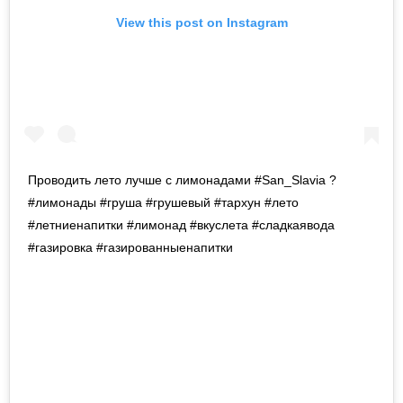
View this post on Instagram
Проводить лето лучше с лимонадами #San_Slavia ? ⠀
#лимонады #груша #грушевый #тархун #лето
#летниенапитки #лимонад #вкуслета #сладкаявода
#газировка #газированныенапитки