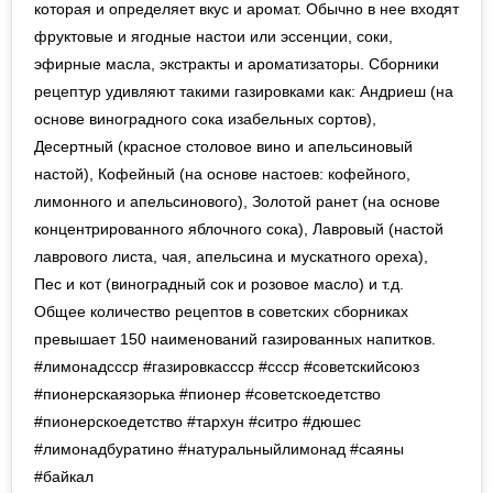
которая и определяет вкус и аромат. Обычно в нее входят
фруктовые и ягодные настои или эссенции, соки,
эфирные масла, экстракты и ароматизаторы. Сборники
рецептур удивляют такими газировками как: Андриеш (на
основе виноградного сока изабельных сортов),
Десертный (красное столовое вино и апельсиновый
настой), Кофейный (на основе настоев: кофейного,
лимонного и апельсинового), Золотой ранет (на основе
концентрированного яблочного сока), Лавровый (настой
лаврового листа, чая, апельсина и мускатного ореха),
Пес и кот (виноградный сок и розовое масло) и т.д.
Общее количество рецептов в советских сборниках
превышает 150 наименований газированных напитков. ⠀
#лимонадссср #газировкассср #ссср #советскийсоюз
#пионерскаязорька #пионер #советскоедетство
#пионерскоедетство #тархун #ситро #дюшес
#лимонадбуратино #натуральныйлимонад #саяны
#байкал ⠀⠀⠀⠀⠀⠀⠀⠀⠀⠀⠀⠀⠀⠀⠀⠀⠀⠀⠀⠀⠀⠀