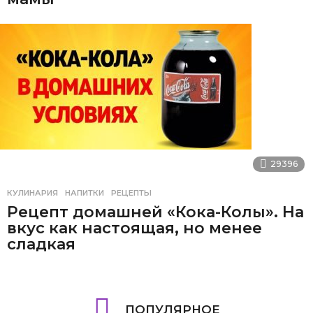
29396
КУЛИНАРИЯ
НАПИТКИ
,
РЕЦЕПТЫ
Рецепт домашней «Кока-Колы». На
вкус как настоящая, но менее
сладкая
ПОПУЛЯРНОЕ