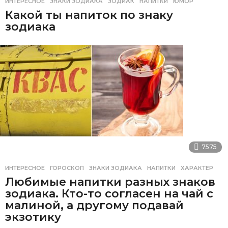
ИНТЕРЕСНОЕ
ЗНАКИ ЗОДИАКА
,
ЗОДИАК
,
НАПИТКИ
,
ЮМОР
Какой ты напиток по знаку
зодиака
7575
ИНТЕРЕСНОЕ
ГОРОСКОП
,
ЗНАКИ ЗОДИАКА
,
НАПИТКИ
,
ХАРАКТЕР
Любимые напитки разных знаков
зодиака. Кто-то согласен на чай с
малиной, а другому подавай
экзотику